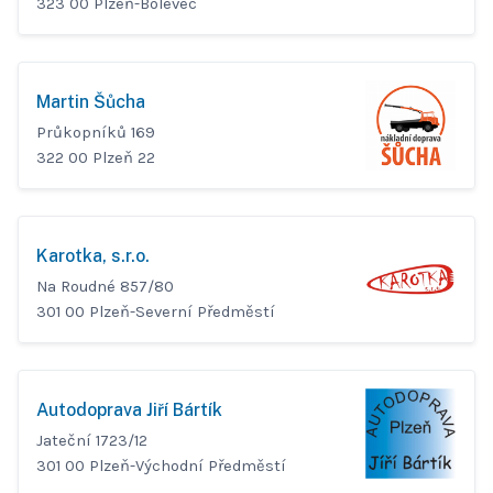
323 00 Plzeň-Bolevec
Martin Šůcha
Průkopníků 169
322 00 Plzeň 22
Karotka, s.r.o.
Na Roudné 857/80
301 00 Plzeň-Severní Předměstí
Autodoprava Jiří Bártík
Jateční 1723/12
301 00 Plzeň-Východní Předměstí