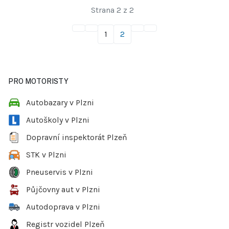
Strana 2 z 2
1
2
PRO MOTORISTY
Autobazary v Plzni
Autoškoly v Plzni
Dopravní inspektorát Plzeň
STK v Plzni
Pneuservis v Plzni
Půjčovny aut v Plzni
Autodoprava v Plzni
Registr vozidel Plzeň