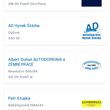
318 00 Plzeň-Skvrňany
AD Hynek Štěrba
Dýšina
330 02
Albert Duhoň AUTODOPRAVA a
ZEMNÍ PRÁCE
Revoluční 954/94
312 00 Plzeň 12
Petr Stupka
Rabštejnská 1584/43