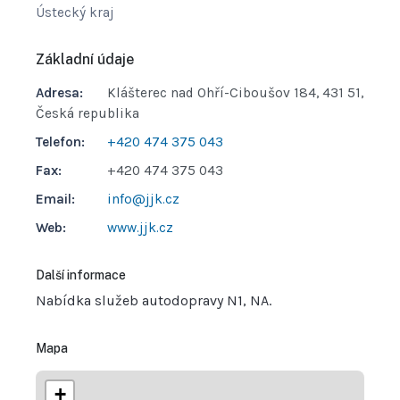
Ústecký kraj
Základní údaje
Adresa:
Klášterec nad Ohří-Ciboušov 184, 431 51,
Česká republika
Telefon:
+420 474 375 043
Fax:
+420 474 375 043
Email:
info@jjk.cz
Web:
www.jjk.cz
Další informace
Nabídka služeb autodopravy N1, NA.
Mapa
+