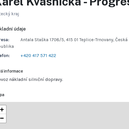
arel Kvasnička - Progre
tecký kraj
kladní údaje
resa:
Antala Staška 1708/5, 415 01 Teplice-Trnovany, Česká
publika
efon:
+420 417 571 422
ší informace
ovoz nákladní silniční dopravy.
pa
+
−