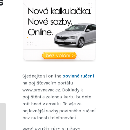
s
Sjednejte si online
povinné ručení
na pojišťovacím portálu
www.srovnavac.cz. Doklady k
pojištění a zelenou kartu budete
mít hned v emailu. To vše za
nejlevnější sazby povinného ručení
bez nutnosti telefonování.
PROČ VYUŽÍT TÉTO SLUŽBY?