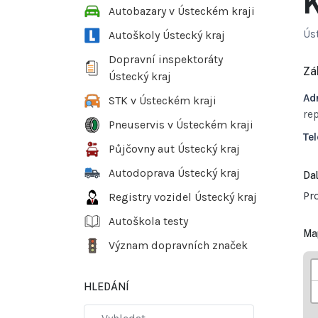
K
Autobazary v Ústeckém kraji
Ús
Autoškoly Ústecký kraj
Dopravní inspektoráty
Zá
Ústecký kraj
Ad
STK v Ústeckém kraji
re
Pneuservis v Ústeckém kraji
Tel
Půjčovny aut Ústecký kraj
Autodoprava Ústecký kraj
Dal
Pr
Registry vozidel Ústecký kraj
Autoškola testy
Ma
Význam dopravních značek
HLEDÁNÍ