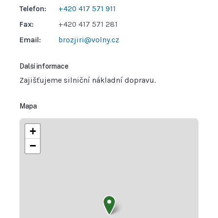
Telefon:
+420 417 571 911
Fax:
+420 417 571 281
Email:
brozjiri@volny.cz
Další informace
Zajišťujeme silniční nákladní dopravu.
Mapa
+
−