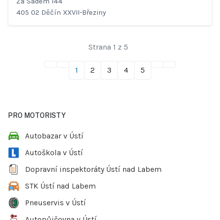
Za Sadem 144
405 02 Děčín XXVII-Březiny
Strana 1 z 5
1
2
3
4
5
PRO MOTORISTY
Autobazar v Ústí
Autoškola v Ústí
Dopravní inspektoráty Ústí nad Labem
STK Ústí nad Labem
Pneuservis v Ústí
Autopůjčovna v Ústí