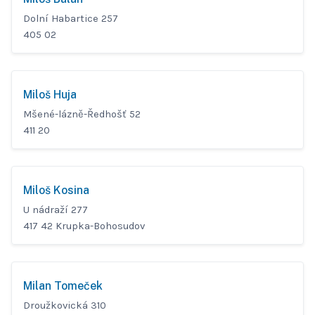
Dolní Habartice 257
405 02
Miloš Huja
Mšené-lázně-Ředhošť 52
411 20
Miloš Kosina
U nádraží 277
417 42 Krupka-Bohosudov
Milan Tomeček
Droužkovická 310