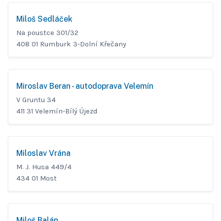
Miloš Sedláček
Na poustce 301/32
408 01 Rumburk 3-Dolní Křečany
Miroslav Beran - autodoprava Velemín
V Gruntu 34
411 31 Velemín-Bílý Újezd
Miloslav Vrána
M. J. Husa 449/4
434 01 Most
Miloš Balán