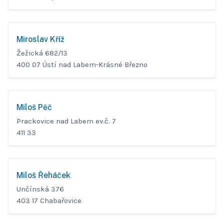
Miroslav Kříž
Žežická 682/13
400 07 Ústí nad Labem-Krásné Březno
Miloš Pěč
Prackovice nad Labem ev.č. 7
411 33
Miloš Řeháček
Unčínská 376
403 17 Chabařovice