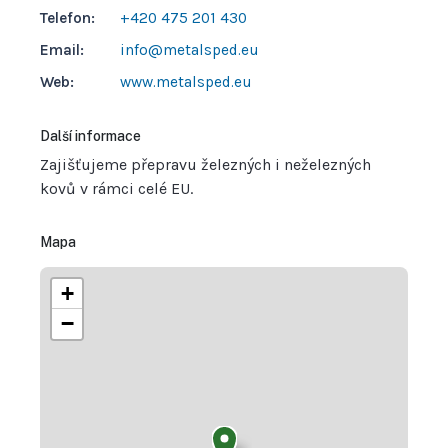
Telefon:
+420 475 201 430
Email:
info@metalsped.eu
Web:
www.metalsped.eu
Další informace
Zajišťujeme přepravu železných i neželezných
kovů v rámci celé EU.
Mapa
+
−