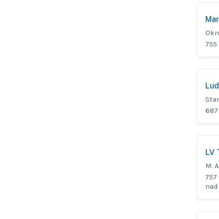
Mar
Okr
755
Lud
Star
687
LV T
M. A
757 
nad