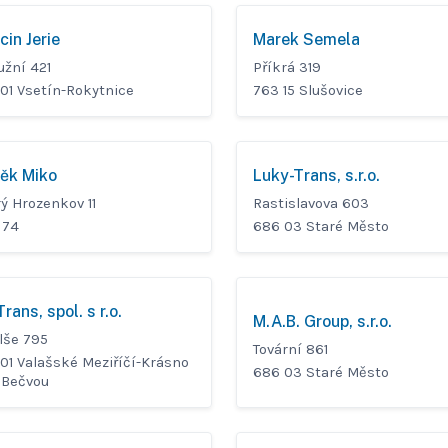
cin Jerie
Marek Semela
užní 421
Příkrá 319
 01 Vsetín-Rokytnice
763 15 Slušovice
ěk Miko
Luky-Trans, s.r.o.
ý Hrozenkov 11
Rastislavova 603
 74
686 03 Staré Město
rans, spol. s r.o.
M.A.B. Group, s.r.o.
lše 795
Tovární 861
01 Valašské Meziříčí-Krásno
686 03 Staré Město
 Bečvou