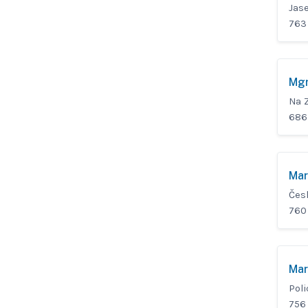
Jas
763
Mgr
Na 
686
Mar
Čes
760
Mar
Poli
756