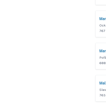
Mar
Osk
767
Mar
Poř
688
Mal
Slav
763 