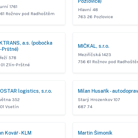
Pozlovice)
urní 1761
Hlavní 48
 61 Rožnov pod Radhoštěm
763 26 Pozlovice
KTRANS, a.s. (pobočka
MIČKAL, s.r.o.
n-Prštné)
Meziříčská 1423
řeží 578
756 61 Rožnov pod Radhošt
01 Zlín-Prštné
OSTAR logistics, s.r.o.
Milan Husařík - autodopra
května 352
Starý Hrozenkov 107
01 Vsetín
687 74
an Kovář - KLM
Martin Šimoník