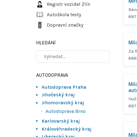
Mir
Registr vozidel Zlín
Bán
Autoškola testy
687
Dopravní značky
Mil
HLEDÁNÍ
Za 
686
AUTODOPRAVA
Mil
Autodoprava Praha
aut
Jihočeský kraj
Huš
Jihomoravský kraj
687
Autodoprava Brno
Karlovarský kraj
Královéhradecký kraj
Mil
Liberecký kraj