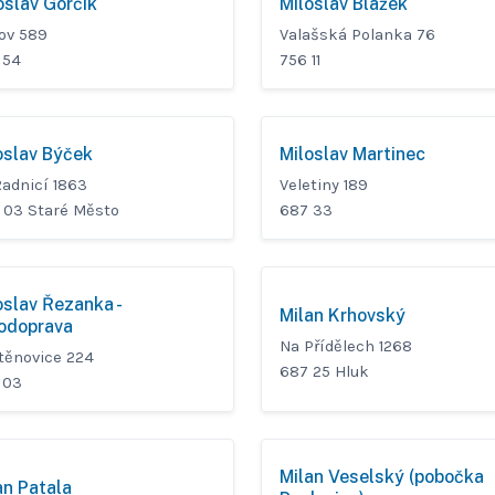
oslav Gorčík
Miloslav Blažek
ov 589
Valašská Polanka 76
 54
756 11
oslav Býček
Miloslav Martinec
Radnicí 1863
Veletiny 189
 03 Staré Město
687 33
oslav Řezanka -
Milan Krhovský
odoprava
Na Přídělech 1268
těnovice 224
687 25 Hluk
 03
Milan Veselský (pobočka
an Patala