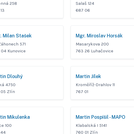
enná 258
Salaš 124
 13
687 06
. Milan Stašek
Mgr. Miroslav Horsák
Záhonech 571
Masarykova 200
 04 Kunovice
763 26 Luhačovice
tin Dlouhý
Martin Jílek
ká 4750
Kroměříž-Drahlov 11
 05 Zlín
767 01
tin Mikulenka
Martin Pospíšil - MAPO
ce 100
Klabalská I 5141
 44
760 01 Zlín