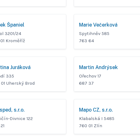
ek Španiel
Marie Večerková
ol 3201/24
Spytihněv 585
 01 Kroměříž
763 64
tina Juráková
Martin Andrýsek
ádí 335
Ořechov 17
 01 Uherský Brod
687 37
sped, s.r.o.
Mapo CZ, s.r.o.
ičín-Divnice 122
Klabalská I 5485
21
760 01 Zlín