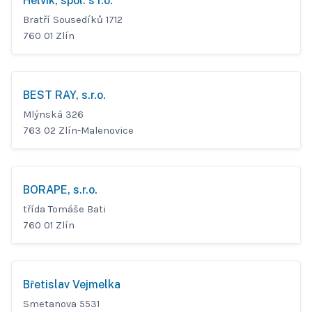
Helvik, spol. s r.o.
Bratří Sousedíků 1712
760 01 Zlín
BEST RAY, s.r.o.
Mlýnská 326
763 02 Zlín-Malenovice
BORAPE, s.r.o.
třída Tomáše Bati
760 01 Zlín
Břetislav Vejmelka
Smetanova 5531