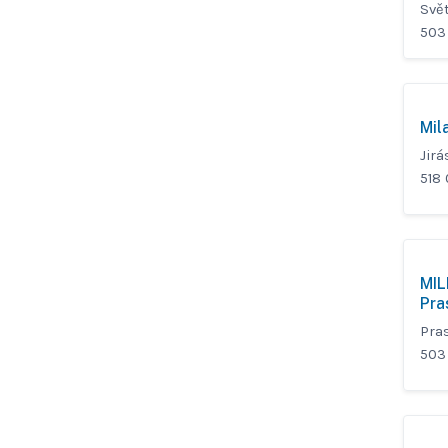
Svět
503 
Mil
Jir
518
MIL
Pra
Pra
503