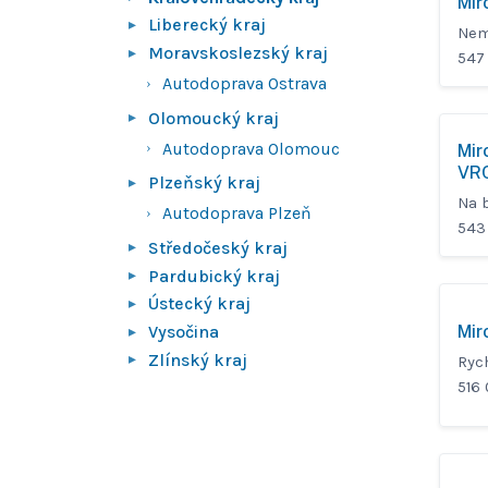
Mir
Liberecký kraj
Nem
Moravskoslezský kraj
547
Autodoprava Ostrava
Olomoucký kraj
Autodoprava Olomouc
Mir
VR
Plzeňský kraj
Na b
Autodoprava Plzeň
543 
Středočeský kraj
Pardubický kraj
Ústecký kraj
Vysočina
Mir
Zlínský kraj
Ryc
516 