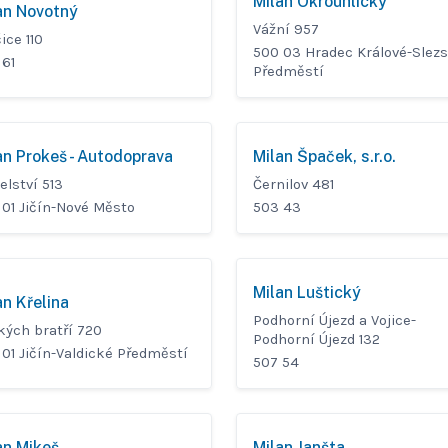
Milan Okrouhlický
an Novotný
Vážní 957
ice 110
500 03 Hradec Králové-Slez
 61
Předměstí
an Prokeš - Autodoprava
Milan Špaček, s.r.o.
elství 513
Černilov 481
 01 Jičín-Nové Město
503 43
Milan Luštický
an Křelina
Podhorní Újezd a Vojice-
kých bratří 720
Podhorní Újezd 132
01 Jičín-Valdické Předměstí
507 54
an Mikeš
Milan Janšta