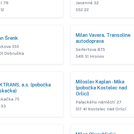
í 79
Jasenná 32
12
552 22
Milan Vavera, Transoline
an Šrenk
autodoprava
áskova 555
Seifertova 875
 01 Dobruška
549 31 Hronov
Miloslav Kaplan - Mika
KTRANS, a.s. (pobočka
(pobočka Kostelec nad
skačka)
Orlicí)
skačka 75
Palackého náměstí 27
 33
517 41 Kostelec nad Orlicí