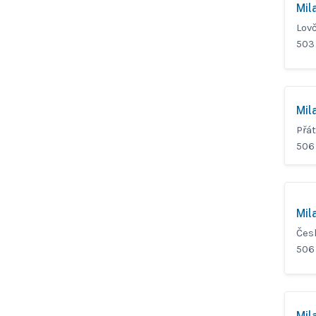
Mil
Lovč
503
Mil
Přát
506
Mil
Čes
506 
Mil