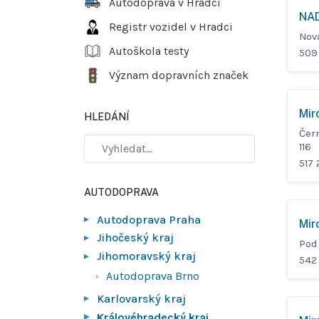
Autodoprava v Hradci
NAD
Registr vozidel v Hradci
Nov
Autoškola testy
509
Význam dopravních značek
Mir
HLEDÁNÍ
Čer
116
517 
AUTODOPRAVA
Autodoprava Praha
Mir
Jihočeský kraj
Pod
Jihomoravský kraj
542
Autodoprava Brno
Karlovarský kraj
Královéhradecký kraj