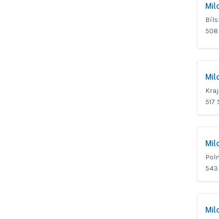
Mil
Bíls
508
Mil
Kra
517
Mil
Poln
543 
Mil