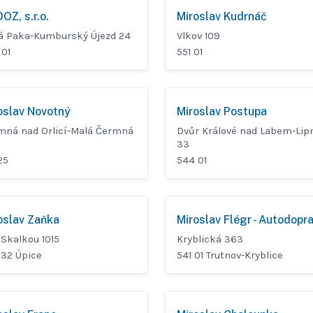
OZ, s.r.o.
Miroslav Kudrnáč
á Paka-Kumburský Újezd 24
Vlkov 109
 01
551 01
oslav Novotný
Miroslav Postupa
mná nad Orlicí-Malá Čermná
Dvůr Králové nad Labem-Lip
33
25
544 01
oslav Zaňka
Miroslav Flégr - Autodopr
 Skalkou 1015
Kryblická 363
 32 Úpice
541 01 Trutnov-Kryblice