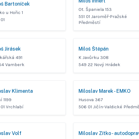
Miloš Innert
oš Bartoníček
Ot. Španiela 153
ko u Hořic 1
551 01 Jaroměř-Pražské
 01
Předměstí
oš Jirásek
Miloš Štěpán
jkářská 491
K Javůrku 308
 54 Vamberk
549 22 Nový Hrádek
oslav Klimenta
Miloslav Marek - EMKO
í 1199
Husova 367
01 Vrchlabí
506 01 Jičín-Valdické Předm
oslav Volf
Miloslav Zítko - autodopra