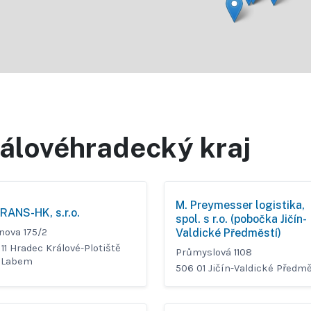
álovéhradecký kraj
M. Preymesser logistika,
RANS-HK, s.r.o.
spol. s r.o. (pobočka Jičín-
nova 175/2
Valdické Předměstí)
11 Hradec Králové-Plotiště
Průmyslová 1108
 Labem
506 01 Jičín-Valdické Předm