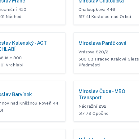
oslav Franc
Miroslav Chaloupka
ocniční 450
Chaloupkova 446
 01 Náchod
517 41 Kostelec nad Orlicí
oslav Kalenský - ACT
Miroslava Paráčková
CHLABÍ
Vrázova 920/2
ělidle 900
500 03 Hradec Králové-Slez
Předměstí
01 Vrchlabí
Miroslav Čuda - MBO
oslav Barvínek
Transport
hnov nad Kněžnou-Roveň 44
Nádražní 292
01
517 73 Opočno