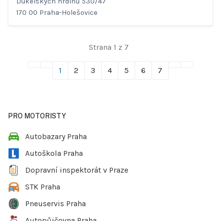
Dukelských hrdinů 530/47
170 00 Praha-Holešovice
Strana 1 z 7
1
2
3
4
5
6
7
PRO MOTORISTY
Autobazary Praha
Autoškola Praha
Dopravní inspektorát v Praze
STK Praha
Pneuservis Praha
Autopůjčovna Praha