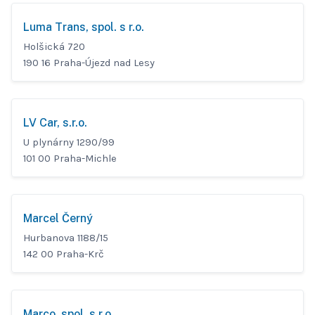
Luma Trans, spol. s r.o.
Holšická 720
190 16 Praha-Újezd nad Lesy
LV Car, s.r.o.
U plynárny 1290/99
101 00 Praha-Michle
Marcel Černý
Hurbanova 1188/15
142 00 Praha-Krč
Marco, spol. s r.o.